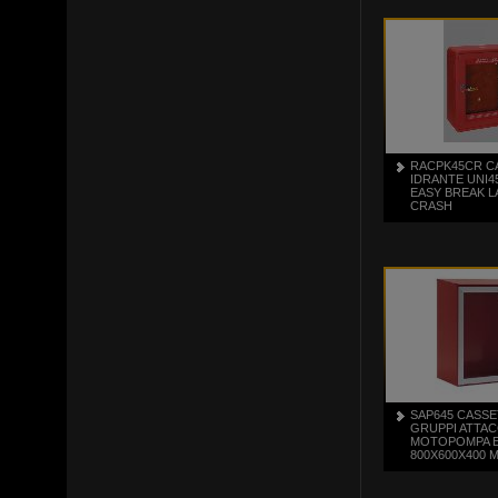
RACPK45CR C
IDRANTE UNI4
EASY BREAK L
CRASH
SAP645 CASSE
GRUPPI ATTA
MOTOPOMPA E
800X600X400 