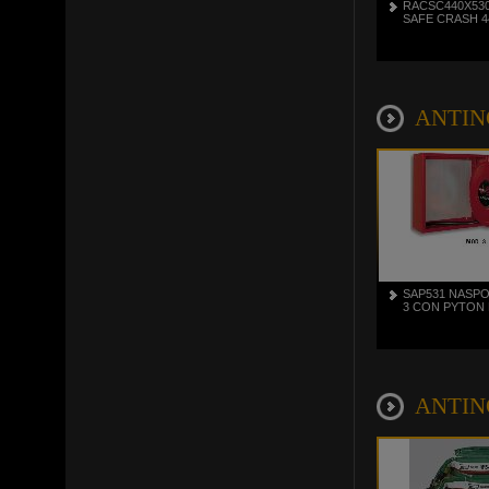
RACSC440X53
SAFE CRASH 4
ANTINC
SAP531 NASP
3 CON PYTON 
ANTINC