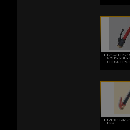
RACGLDFNGOT
GOLDFINGER 
CHIUSO/FRAZ
SAP418 LANCI
DN70