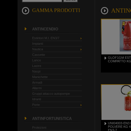
ANTINCE
GAMMA PRODOTTI
ANTINCENDIO
Estintori M.I. EN3/7
Impianti
Nautica
Cassette
GLOF1GM EST
Lance
COMPATTO KG 
Lastre
Naspi
Manichette
Armadi
Allarmi
Gruppi attacco autopompe
Idranti
Porte
ANTINFORTUNISTICA
UNI04003-EN3
POLVERE KG 4
Protezioni
EN3-7