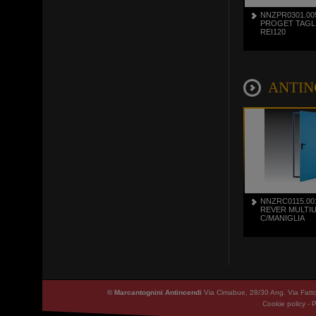
NNZPR0301.00
PROGET TAGL
REI120
ANTINCE
NNZRC0115.00
REVER MULTI
C/MANIGLIA
© Marcantognini Antincendi
Via Cimabue, 28/30 Ang. Via Fatt
Cookie policy
-
P