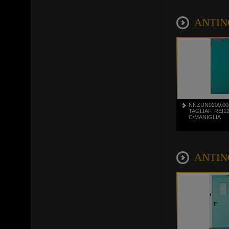
ANTINC
NNZUN0209.00
TAGLIAF. REI1
C/MANIGLIA
ANTINC