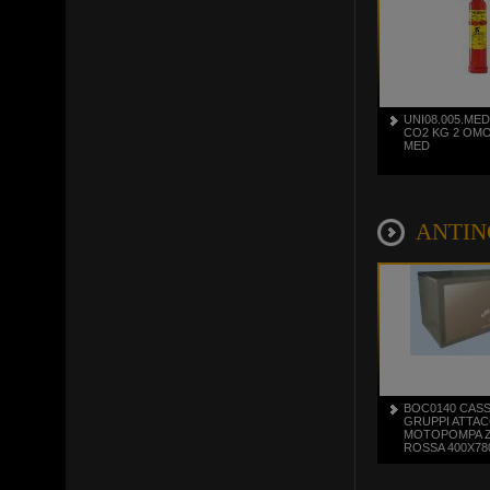
UNI08.005.ME
CO2 KG 2 OM
MED
ANTINC
BOC0140 CASS
GRUPPI ATTA
MOTOPOMPA Z
ROSSA 400X78