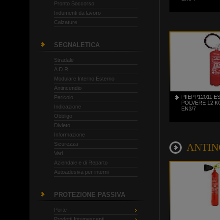
Pronto Soccorso
Indumenti da lavoro
Calzature
SEGNALETICA
Stradale
A.D.R.
Modulare Interno Esterno
Antincendio
PIIEPP12011 
Pericolo
POLVERE 12 K
Indicazione
EN3/7
Obbligo
Divieto
Informazione
Sicurezza
ANTINCE
Vari
Aziendale e di Reparto
Autoadesiva per interni
PROTEZIONE PASSIVA
Porte
Prodotti Intumescenti