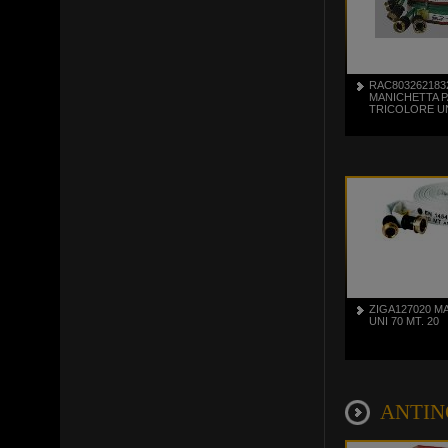
RAC803262183
MANICHETTA P
TRICOLORE UN
ZIGA127020 M
UNI 70 MT. 20
ANTINC