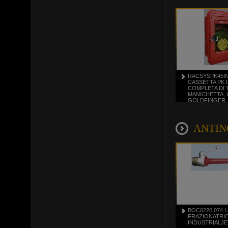
RACSYSPK45I
CASSETTA PK 
COMPLETA DI 
MANICHETTA, 
GOLDFINGER
ANTINC
BOC0220.074 
FRAZIONATRI
INDUSTRIALJE