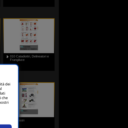
010 Catadiottri, Delineatori e
Frangiluce
ità dei
ul
dati
i che
nostri
013 Nastri