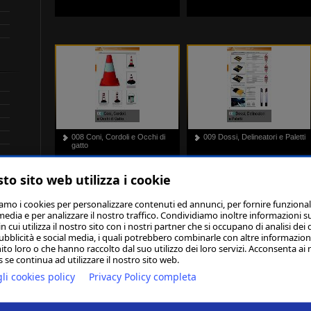
008 Coni, Cordoli e Occhi di
009 Dossi, Delineatori e Paletti
gatto
to sito web utilizza i cookie
iamo i cookies per personalizzare contenuti ed annunci, per fornire funzional
media e per analizzare il nostro traffico. Condividiamo inoltre informazioni s
 cui utilizza il nostro sito con i nostri partner che si occupano di analisi dei 
ubblicità e social media, i quali potrebbero combinarle con altre informazion
ito loro o che hanno raccolto dal suo utilizzo dei loro servizi. Acconsenta ai 
 se continua ad utilizzare il nostro sito web.
li cookies policy
Privacy Policy completa
011 Segnaletica Luminosa
012 Articoli di Pronto Intervento