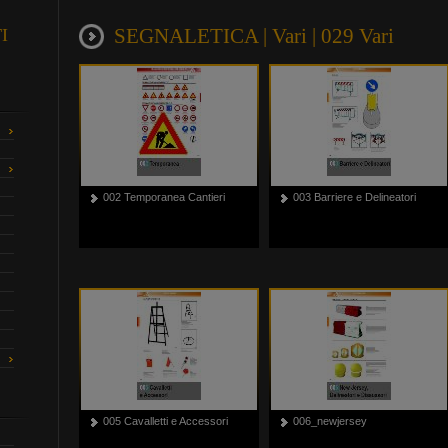
SEGNALETICA | Vari | 029 Vari
I
002 Temporanea Cantieri
003 Barriere e Delineatori
005 Cavalletti e Accessori
006_newjersey