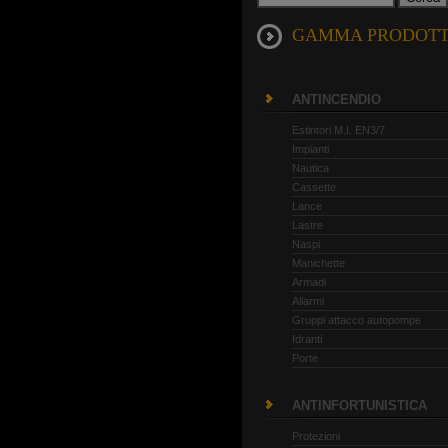
GAMMA PRODOTT
ANTINCENDIO
Estintori M.I. EN3/7
Impianti
Nautica
Cassette
Lance
Lastre
Naspi
Manichette
Armadi
Allarmi
Gruppi attacco autopompe
Idranti
Porte
ANTINFORTUNISTICA
Protezioni