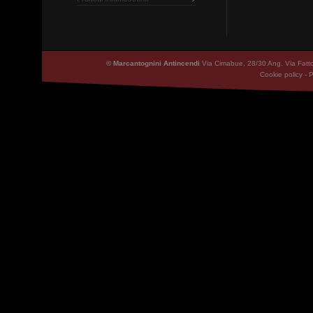
© Marcantognini Antincendi
Via Cimabue, 28/30 Ang. Via Fatt
Cookie policy
-
P