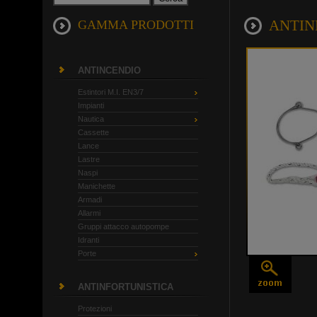
ANTINF
GAMMA PRODOTTI
ANTINCENDIO
Estintori M.I. EN3/7
Impianti
Nautica
Cassette
Lance
Lastre
Naspi
Manichette
Armadi
Allarmi
Gruppi attacco autopompe
Idranti
Porte
ANTINFORTUNISTICA
Protezioni