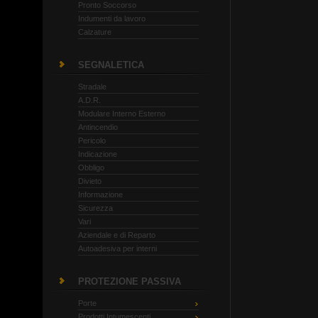
Pronto Soccorso
Indumenti da lavoro
Calzature
SEGNALETICA
Stradale
A.D.R.
Modulare Interno Esterno
Antincendio
Pericolo
Indicazione
Obbligo
Divieto
Informazione
Sicurezza
Vari
Aziendale e di Reparto
Autoadesiva per interni
PROTEZIONE PASSIVA
Porte
Prodotti Intumescenti