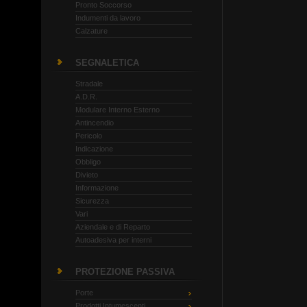
Pronto Soccorso
Indumenti da lavoro
Calzature
SEGNALETICA
Stradale
A.D.R.
Modulare Interno Esterno
Antincendio
Pericolo
Indicazione
Obbligo
Divieto
Informazione
Sicurezza
Vari
Aziendale e di Reparto
Autoadesiva per interni
PROTEZIONE PASSIVA
Porte
Prodotti Intumescenti