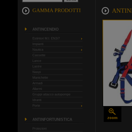
ANTINF
GAMMA PRODOTTI
ANTINCENDIO
Estintori M.I. EN3/7
Impianti
Nautica
Cassette
Lance
Lastre
Naspi
Manichette
Armadi
Allarmi
Gruppi attacco autopompe
Idranti
Porte
ANTINFORTUNISTICA
Protezioni