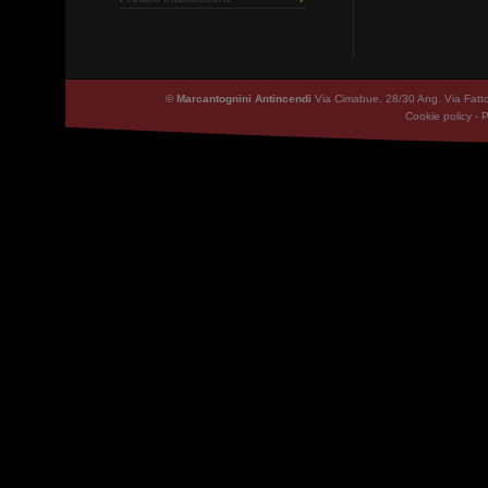
© Marcantognini Antincendi
Via Cimabue, 28/30 Ang. Via Fatt
Cookie policy
-
P