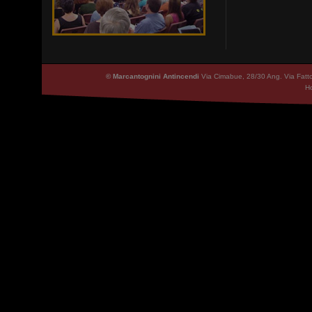
© Marcantognini Antincendi
Via Cimabue, 28/30 Ang. Via Fatt
Ho